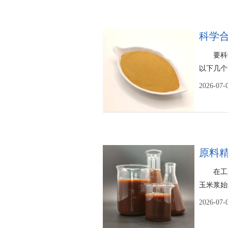
科学
要科
以下几个
产精 准
2026-07-
生产中，
在工
玉米浆始
色。作为
2026-07-
无可比拟