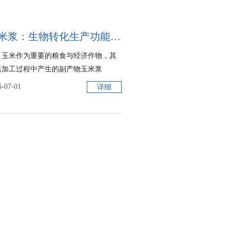
玉米浆：生物转化生产功能组件的生物资源
玉米作为重要的粮食与经济作物，其
法加工过程中产生的副产物玉米浆
CSL），长期以来多被视为废弃物处
6-07-01
详细
不仅造成资源浪费，还带来环...