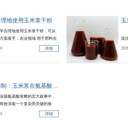
合理地使用玉米浆干粉
学合理地使用玉米浆干粉，可从
方面着手：农业领域 用于肥料生
湿
配比：在水溶肥、叶面肥等配方肥
（
01
202
详细
依据不同作物...
理，
原料精制：玉米浆在氨基酸发酵中的杂质管控与代谢优化
业级氨基酸发酵的宏大叙事中，
终扮演着一个复杂而关键的角
一种大宗副产物衍生氮源，它以
01
详细
的成本优势和丰富的营...